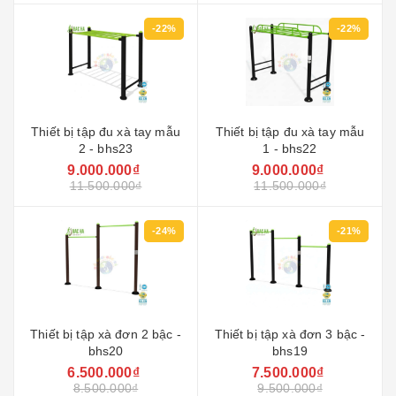
-22%
-22%
Thiết bị tập đu xà tay mẫu
Thiết bị tập đu xà tay mẫu
2 - bhs23
1 - bhs22
9.000.000₫
9.000.000₫
11.500.000₫
11.500.000₫
-24%
-21%
Thiết bị tập xà đơn 2 bậc -
Thiết bị tập xà đơn 3 bậc -
bhs20
bhs19
6.500.000₫
7.500.000₫
8.500.000₫
9.500.000₫