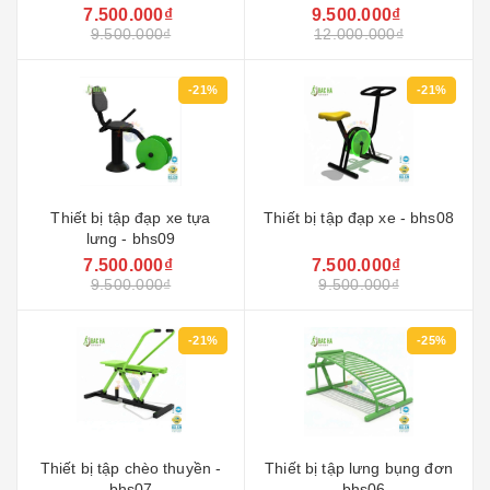
7.500.000₫
9.500.000₫
9.500.000₫
12.000.000₫
-21%
-21%
Thiết bị tập đạp xe tựa
Thiết bị tập đạp xe - bhs08
lưng - bhs09
7.500.000₫
7.500.000₫
9.500.000₫
9.500.000₫
-21%
-25%
Thiết bị tập chèo thuyền -
Thiết bị tập lưng bụng đơn
bhs07
- bhs06