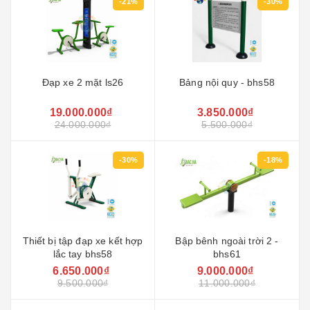
-21%
-30%
Đạp xe 2 mặt ls26
Bảng nội quy - bhs58
19.000.000₫
3.850.000₫
24.000.000₫
5.500.000₫
-30%
-18%
Thiết bị tập đạp xe kết hợp
Bập bênh ngoài trời 2 -
lắc tay bhs58
bhs61
6.650.000₫
9.000.000₫
9.500.000₫
11.000.000₫