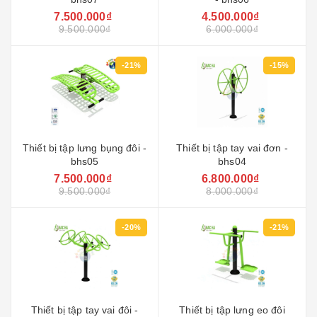
7.500.000₫
4.500.000₫
9.500.000₫
6.000.000₫
-21%
-15%
Thiết bị tập lưng bụng đôi -
Thiết bị tập tay vai đơn -
bhs05
bhs04
7.500.000₫
6.800.000₫
9.500.000₫
8.000.000₫
-20%
-21%
Thiết bị tập tay vai đôi -
Thiết bị tập lưng eo đôi