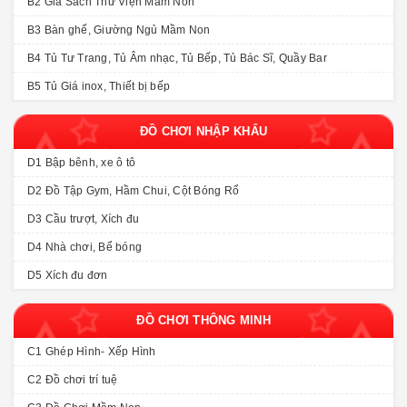
B2 Giá Sách Thư Viện Mầm Non
B3 Bàn ghế, Giường Ngủ Mầm Non
B4 Tủ Tư Trang, Tủ Âm nhạc, Tủ Bếp, Tủ Bác Sĩ, Quầy Bar
B5 Tủ Giá inox, Thiết bị bếp
ĐỒ CHƠI NHẬP KHẨU
D1 Bập bênh, xe ô tô
D2 Đồ Tập Gym, Hầm Chui, Cột Bóng Rổ
D3 Cầu trượt, Xích đu
D4 Nhà chơi, Bể bóng
D5 Xích đu đơn
ĐỒ CHƠI THÔNG MINH
C1 Ghép Hình- Xếp Hình
C2 Đồ chơi trí tuệ