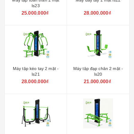
Máy tập toàn thân 2 mặt
Máy đẩy tay 2 mặt ls22
ls23
25.000.000₫
28.000.000₫
Máy tập kéo tay 2 mặt -
Máy tập đạp chân 2 mặt -
ls21
ls20
28.000.000₫
21.000.000₫