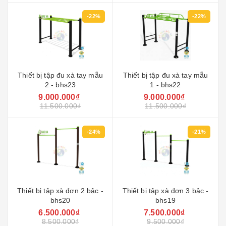
-22%
-22%
Thiết bị tập đu xà tay mẫu
Thiết bị tập đu xà tay mẫu
2 - bhs23
1 - bhs22
9.000.000₫
9.000.000₫
11.500.000₫
11.500.000₫
-24%
-21%
Thiết bị tập xà đơn 2 bậc -
Thiết bị tập xà đơn 3 bậc -
bhs20
bhs19
6.500.000₫
7.500.000₫
8.500.000₫
9.500.000₫