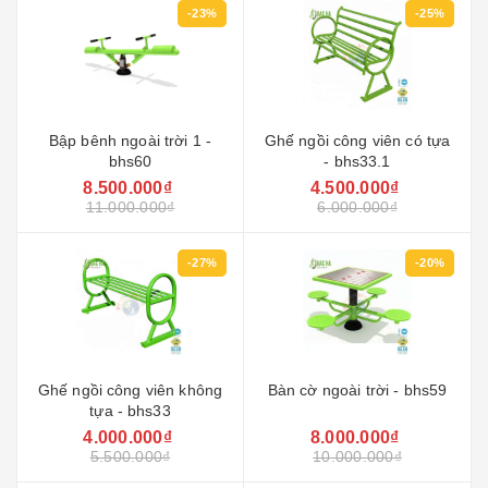
-23%
-25%
Bập bênh ngoài trời 1 -
Ghế ngồi công viên có tựa
bhs60
- bhs33.1
8.500.000₫
4.500.000₫
11.000.000₫
6.000.000₫
-27%
-20%
Ghế ngồi công viên không
Bàn cờ ngoài trời - bhs59
tựa - bhs33
4.000.000₫
8.000.000₫
5.500.000₫
10.000.000₫