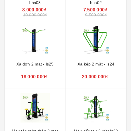
bhs03
bhs02
8.000.000₫
7.500.000₫
10.000.000₫
9.500.000₫
Xà đơn 2 mặt - ls25
Xà kép 2 mặt - ls24
18.000.000₫
20.000.000₫