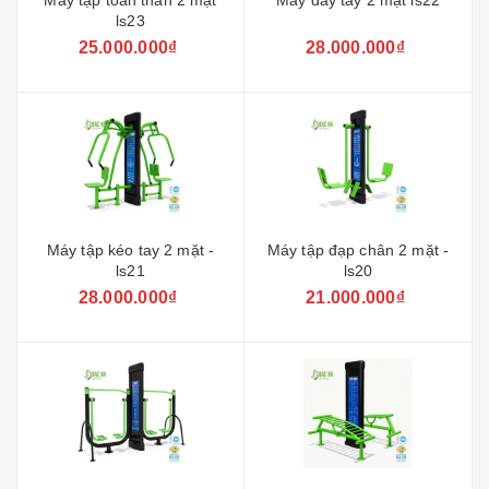
Máy tập toàn thân 2 mặt
Máy đẩy tay 2 mặt ls22
ls23
25.000.000₫
28.000.000₫
Máy tập kéo tay 2 mặt -
Máy tập đạp chân 2 mặt -
ls21
ls20
28.000.000₫
21.000.000₫