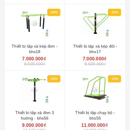
-26%
-26%
Thiết bị tập xà kép đơn -
Thiết bị tập xà kép đôi -
bhs18
bhs17
7.000.000₫
7.000.000₫
9.500.000₫
9.500.000₫
-22%
-15%
Thiết bị tập xà đơn 3
Thiết bị tập chạy bộ -
hướng - bhs56
bhs55
9.000.000₫
11.000.000₫