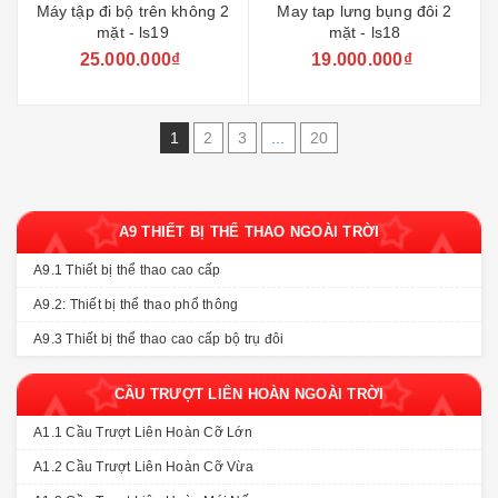
Máy tập đi bộ trên không 2
May tap lưng bụng đôi 2
mặt - ls19
mặt - ls18
25.000.000₫
19.000.000₫
1
2
3
...
20
A9 THIẾT BỊ THỂ THAO NGOÀI TRỜI
A9.1 Thiết bị thể thao cao cấp
A9.2: Thiết bị thể thao phổ thông
A9.3 Thiết bị thể thao cao cấp bộ trụ đôi
CẦU TRƯỢT LIÊN HOÀN NGOÀI TRỜI
A1.1 Cầu Trượt Liên Hoàn Cỡ Lớn
A1.2 Cầu Trượt Liên Hoàn Cỡ Vừa