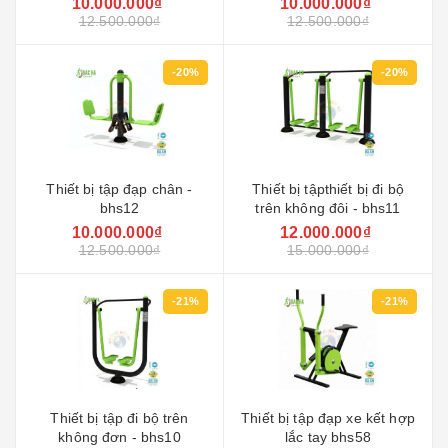
10.000.000₫
10.000.000₫
12.500.000₫
12.500.000₫
-20%
-20%
Thiết bị tập đạp chân -
Thiết bị tậpthiết bị đi bộ
bhs12
trên không đôi - bhs11
10.000.000₫
12.000.000₫
12.500.000₫
15.000.000₫
-21%
-21%
Thiết bị tập đi bộ trên
Thiết bị tập đạp xe kết hợp
không đơn - bhs10
lắc tay bhs58