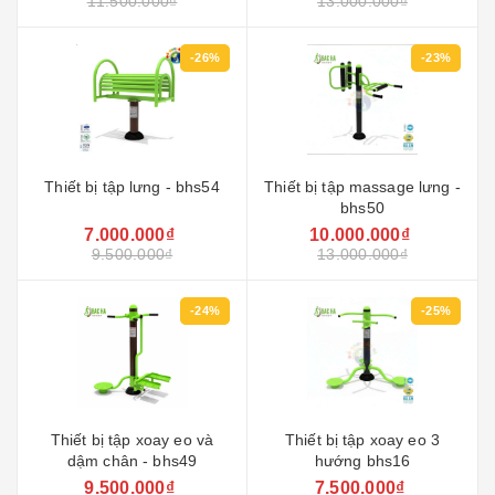
11.500.000₫
13.000.000₫
-26%
-23%
Thiết bị tập lưng - bhs54
Thiết bị tập massage lưng -
bhs50
7.000.000₫
10.000.000₫
9.500.000₫
13.000.000₫
-24%
-25%
Thiết bị tập xoay eo và
Thiết bị tập xoay eo 3
dậm chân - bhs49
hướng bhs16
9.500.000₫
7.500.000₫