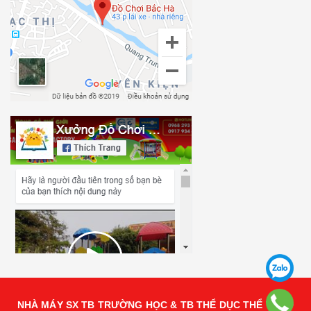
NHÀ MÁY SX TB TRƯỜNG HỌC & TB THỂ DỤC THỂ THAO