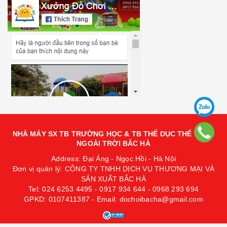
NHÀ MÁY SX TB TRƯỜNG HỌC & TB THỂ DỤC THỂ THAO
NGOÀI TRỜI BẮC HÀ
Address: Đại Áng - Ngọc Hồi - Hà Nội
Đơn vị quản lý: CÔNG TY TNHH DỊCH VỤ THƯƠNG MẠI VÀ
SẢN XUẤT BẮC HÀ
Tel: 024 6253 4495 - 0917 934 644 - 0968 293 694
GPKD: 0107411387 - Email: dochoibacha@gmail.com