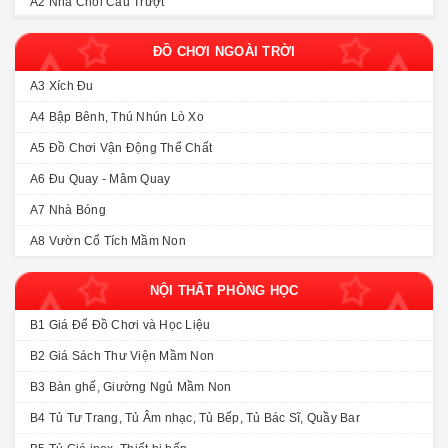
A2 Nhà Chòi Cầu Trượt
ĐỒ CHƠI NGOÀI TRỜI
A3 Xích Đu
A4 Bập Bênh, Thú Nhún Lò Xo
A5 Đồ Chơi Vận Động Thể Chất
A6 Đu Quay - Mâm Quay
A7 Nhà Bóng
A8 Vườn Cổ Tích Mầm Non
NỘI THẤT PHÒNG HỌC
B1 Giá Để Đồ Chơi và Học Liệu
B2 Giá Sách Thư Viện Mầm Non
B3 Bàn ghế, Giường Ngủ Mầm Non
B4 Tủ Tư Trang, Tủ Âm nhạc, Tủ Bếp, Tủ Bác Sĩ, Quầy Bar