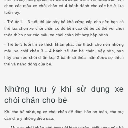
chọn các mẫu xe chòi chân có 4 bánh dành cho các bé ở lứa
tuổi này.
- Trẻ từ 1 – 3 tuổi thì lúc này bé khá cứng cấp cho nên bạn có
thể lựa chọn xe chòi chân có độ bền cao để bé có thể vui chơi
thỏa thích như các mẫu xe chòi chân kết hợp bập bênh.
- Trẻ từ 3 tuổi thì sẽ thích khán phá, thử thách cho nên những
mẫu xe chòi chân 3 – 4 bánh sẽ làm bé chán. Vậy nên, bạn
hãy chọn xe chòi chân loại 2 bánh sẽ thỏa mãn được sự thích
thú và năng động của bé.
Những lưu ý khi sử dụng xe
chòi chân cho bé
Khi cho bé sử dụng xe chòi chân để đảm bảo an toàn, cha mẹ
cần chú ý những điều sau:
- Mua xe chòi chân phù hợp với kích thước, chiều cao của bé