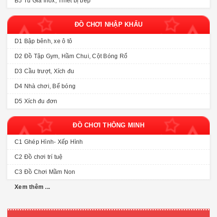
B5 Tủ Giá inox, Thiết bị bếp
ĐỒ CHƠI NHẬP KHẨU
D1 Bập bênh, xe ô tô
D2 Đồ Tập Gym, Hầm Chui, Cột Bóng Rổ
D3 Cầu trượt, Xích đu
D4 Nhà chơi, Bể bóng
D5 Xích đu đơn
ĐỒ CHƠI THÔNG MINH
C1 Ghép Hình- Xếp Hình
C2 Đồ chơi trí tuệ
C3 Đồ Chơi Mầm Non
Xem thêm ...