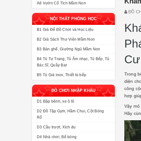
Khám
A8 Vườn Cổ Tích Mầm Non
ĐỒ CH
NỘI THẤT PHÒNG HỌC
Khá
B1 Giá Để Đồ Chơi và Học Liệu
B2 Giá Sách Thư Viện Mầm Non
Ph
B3 Bàn ghế, Giường Ngủ Mầm Non
Cư
B4 Tủ Tư Trang, Tủ Âm nhạc, Tủ Bếp, Tủ
Bác Sĩ, Quầy Bar
Trong bố
B5 Tủ Giá inox, Thiết bị bếp
diện ch
công cộ
ĐỒ CHƠI NHẬP KHẨU
hợp giúp
D1 Bập bênh, xe ô tô
Vậy mô h
D2 Đồ Tập Gym, Hầm Chui, Cột Bóng
Hãy cùn
Rổ
D3 Cầu trượt, Xích đu
D4 Nhà chơi, Bể bóng