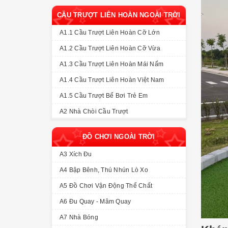
CẦU TRƯỢT LIÊN HOÀN NGOÀI TRỜI
A1.1 Cầu Trượt Liên Hoàn Cỡ Lớn
A1.2 Cầu Trượt Liên Hoàn Cỡ Vừa
A1.3 Cầu Trượt Liên Hoàn Mái Nấm
A1.4 Cầu Trượt Liên Hoàn Việt Nam
A1.5 Cầu Trượt Bể Bơi Trẻ Em
A2 Nhà Chòi Cầu Trượt
ĐỒ CHƠI NGOÀI TRỜI
A3 Xích Đu
A4 Bập Bênh, Thú Nhún Lò Xo
A5 Đồ Chơi Vận Động Thể Chất
A6 Đu Quay - Mâm Quay
A7 Nhà Bóng