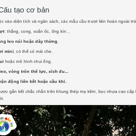
 Cấu tạo cơ bản
ộc vào diện tích và ngân sách, các mẫu cầu trượt liên hoàn ngoài t
ợt
: thẳng, cong, xoắn ốc, ống kín…
ng leo núi hoặc dây thừng
.
i mini
, có thể có mái che.
ui
hoặc mô hình chui ống.
eo, vòng tròn thể lực, xích đu...
ận động liên kết hoặc cầu khỉ.
được gắn kết chắc chắn trên khung thép mạ kẽm, bọc nhựa cao cấp 
ời.