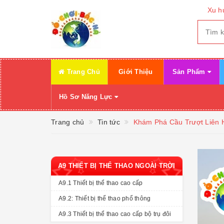
Xu h
Trang Chủ
Giới Thiệu
Sản Phẩm
Hồ Sơ Năng Lực
Trang chủ
Tin tức
Khám Phá Cầu Trượt Liên 
A9 THIẾT BỊ THỂ THAO NGOÀI TRỜI
A9.1 Thiết bị thể thao cao cấp
A9.2: Thiết bị thể thao phổ thông
A9.3 Thiết bị thể thao cao cấp bộ trụ đôi