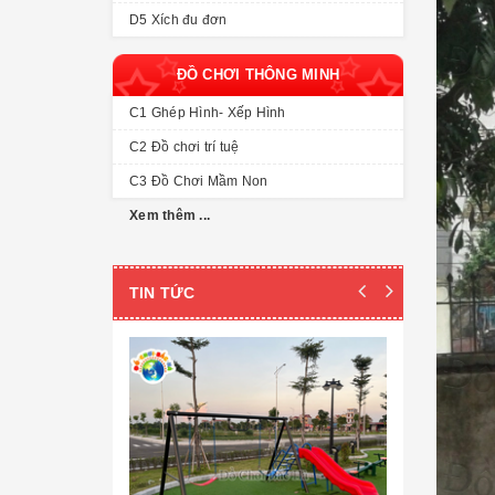
D5 Xích đu đơn
ĐỒ CHƠI THÔNG MINH
C1 Ghép Hình- Xếp Hình
C2 Đồ chơi trí tuệ
C3 Đồ Chơi Mầm Non
Xem thêm ...
TIN TỨC