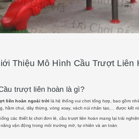
Học Tập Đúng Chuẩn
Cho Bé Mẫu Giáo
 MẦM NON 123
25
c Tập Đúng Chuẩn Với Bàn
 Giáo – Đặt Nền Tảng Tự
 Nhỏ 1. Vì sao nên cho bé
Giới Thiệu Mô Hình Cầu Trượt Liên 
riêng từ mẫu giáo? 1.1 Bước
ành tính tự lập Ở độ tuổi mẫu
Cầu trượt liên hoàn là gì?
ợt liên hoàn ngoài trời
là hệ thống vui chơi tổng hợp, bao gồm nhiề
g, hầm chui, dây thừng, vòng xoay, vách núi nhân tạo,... được kết n
ống các thiết bị chơi đơn lẻ, cầu trượt liên hoàn mang lại trải nghiệ
ỹ năng vận động trong môi trường mở, tự nhiên và an toàn.