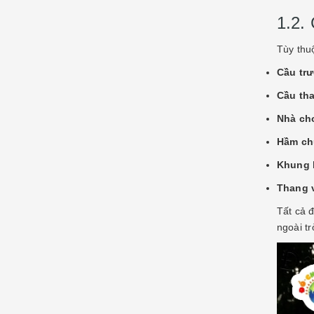
1.2.
Tùy thu
Cầu trư
Cầu tha
Nhà chơ
Hầm ch
Khung l
Thang v
Tất cả 
ngoài tr