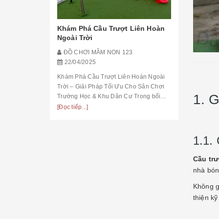
Tạo Góc 
Khám Phá Cầu Trượt Liên Hoàn
Với Bàn 
Ngoài Trời
à Đơn: Lựa
ĐỒ CHƠI
ho Sức Khỏe
ĐỒ CHƠI MẦM NON 123
21/04/20
22/04/2025
Tạo Góc Họ
23
Khám Phá Cầu Trượt Liên Hoàn Ngoài
Cho Bé Mẫu
Trời – Giải Pháp Tối Ưu Cho Sân Chơi
Lập Ngay Từ
1. 
Trường Học & Khu Dân Cư Trong bối
có bàn học 
[Đọc tiếp...]
n: Lựa Chọn
cảnh các khu đô thị ngày càng phát triển,
đầu hình th
[Đọc tiếp...]
 Tại Nhà 1.
nhu cầu xây dựng không gian vui chơi
giáo, tr...
 Trọng Của Xà
an toàn,...
ện Sức Khỏe
1.1. 
 hiện đại với
Cầu trư
nhà bón
Không gi
thiện k