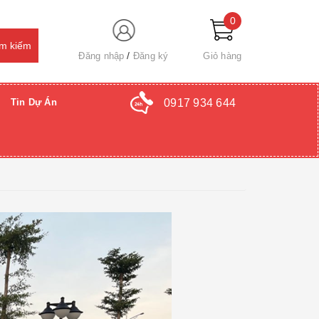
0
Đăng nhập
Đăng ký
Giỏ hàng
0917 934 644
Tin Dự Án