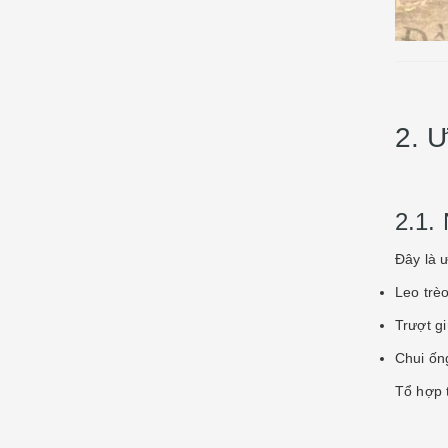
2. 
2.1.
Đây là 
Leo trè
Trượt g
Chui ống
Tổ hợp t