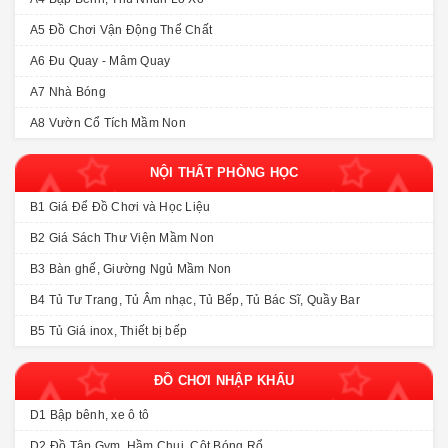
A5 Đồ Chơi Vận Động Thể Chất
A6 Đu Quay - Mâm Quay
A7 Nhà Bóng
A8 Vườn Cổ Tích Mầm Non
NỘI THẤT PHÒNG HỌC
B1 Giá Để Đồ Chơi và Học Liệu
B2 Giá Sách Thư Viện Mầm Non
B3 Bàn ghế, Giường Ngủ Mầm Non
B4 Tủ Tư Trang, Tủ Âm nhạc, Tủ Bếp, Tủ Bác Sĩ, Quầy Bar
B5 Tủ Giá inox, Thiết bị bếp
ĐỒ CHƠI NHẬP KHẨU
D1 Bập bênh, xe ô tô
D2 Đồ Tập Gym, Hầm Chui, Cột Bóng Rổ