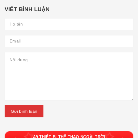
VIẾT BÌNH LUẬN
Gửi bình luận
A9 THIẾT BỊ THỂ THAO NGOÀI TRỜI