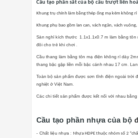
Cấu tạo phần sắt của bộ cầu trượt liên ho
Khung trụ chính làm bằng thép ống mạ kẽm không r
Khung phụ bao gồm lan can, vách ngăn, vách vuông,
Sàn nghỉ kích thước 1.1x1.1x0.7 m làm bằng tôn 
đôi cho trẻ khi chơi .
Cầu thang làm bằng tôn mạ điện không rỉ dày 2mm
thang bậc gập liền mỗi bậc cánh nhau 17 cm. La
Toàn bộ sản phẩm được sơn tĩnh điện ngoài trời đủ
nghiệt ở Việt Nam.
Các chi tiết sản phẩm được kết nối với nhau bằng 
Cầu tạo phần nhựa của bộ
đ
- Chất liệu nhựa :
Nhựa HDPE thuộc nhóm số 2 “chất 