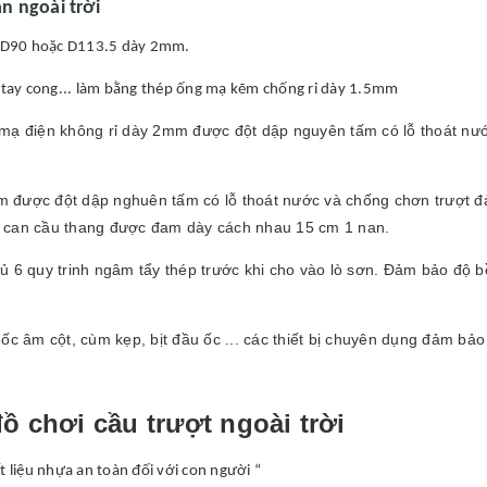
àn ngoài trời
ỉ D90 hoặc D113.5 dày 2mm.
 tay cong... làm bằng thép ống mạ kẽm chống rỉ dày 1.5mm
mạ điện không rỉ dày 2mm được đột dập nguyên tấm có lỗ thoát nướ
 được đột dập nghuên tấm có lỗ thoát nước và chống chơn trượt đảm
n can cầu thang được đam dày cách nhau 15 cm 1 nan.
 6 quy trinh ngâm tẩy thép trước khi cho vào lò sơn. Đảm bảo độ bền
ốc âm cột, cùm kẹp, bịt đầu ốc ... các thiết bị chuyên dụng đảm bả
ồ chơi cầu trượt ngoài trời
liệu nhựa an toàn đối với con người “