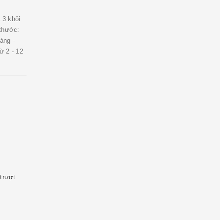
 3 khối
 thước:
áng -
ừ 2 - 12
trượt