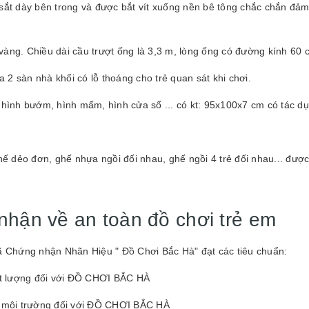
 sắt dày bên trong và được bắt vít xuống nền bê tông chắc chắn đảm 
àng. Chiều dài cầu trượt ống là 3,3 m, lòng ống có đường kính 60 c
 2 sàn nhà khối có lỗ thoáng cho trẻ quan sát khi chơi.
, hình bướm, hình mấm, hình cửa sổ ... có kt: 95x100x7 cm có tác d
ghế dẻo đơn, ghế nhựa ngồi đối nhau, ghế ngồi 4 trẻ đối nhau... được
nhận về an toàn đồ chơi trẻ em
đã Chứng nhận Nhãn Hiệu " Đồ Chơi Bắc Hà" đạt các tiêu chuẩn:
t lượng đối với ĐỒ CHƠI BẮC HÀ
 môi trường đối với ĐỒ CHƠI BẮC HÀ