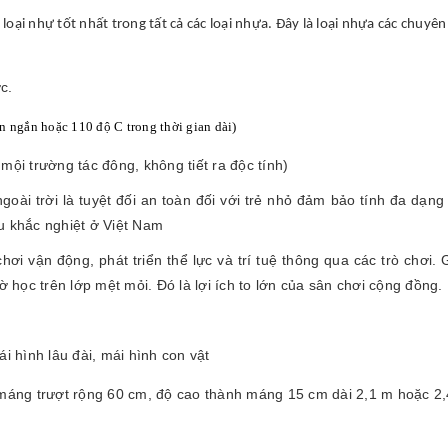
 loại nhự tốt nhất trong tất cả các loại nhựa. Đây là loại nhựa các ch
c.
n ngắn hoặc 110 độ C trong thời gian dài)
mội trường tác đông, không tiết ra độc tính)
ngoài trời là tuyệt đối an toàn đối với trẻ nhỏ đảm bảo tính đa d
hậu khắc nghiệt ở Việt Nam
chơi vận động, phát triển thể lực và trí tuệ thông qua các trò chơi.
ờ học trên lớp mệt mỏi. Đó là lợi ích to lớn của sân chơi cộng đồng.
i hình lâu đài, mái hình con vật
g máng trượt rộng 60 cm, độ cao thành máng 15 cm dài 2,1 m hoặc 2,