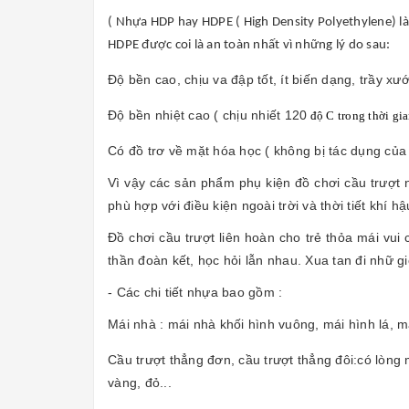
( Nhựa HDP hay HDPE ( High Density Polyethylene) là
HDPE được coi là an toàn nhất vì những lý do sau:
Độ bền cao, chịu va đập tốt, ít biến dạng, trầy xướ
Độ bền nhiệt cao ( chịu nhiết 120
độ C trong thời gia
Có đồ trơ về mặt hóa học ( không bị tác dụng của 
Vì vậy các sản phẩm phụ kiện đồ chơi cầu trượt 
phù hợp với điều kiện ngoài trời và thời tiết khí 
Đồ chơi cầu trượt liên hoàn cho trẻ thỏa mái vui 
thần đoàn kết, học hỏi lẫn nhau. Xua tan đi nhữ gi
- Các chi tiết nhựa bao gồm :
Mái nhà : mái nhà khối hình vuông, mái hình lá, má
Cầu trượt thẳng đơn, cầu trượt thẳng đôi:có lòn
vàng, đỏ...