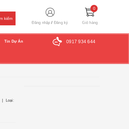
0
Đăng nhập
Đăng ký
Giỏ hàng
0917 934 644
Tin Dự Án
Loại: