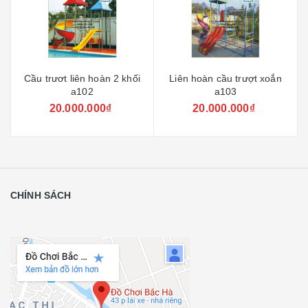
Cầu trươt liên hoàn 2 khối
Liên hoàn cầu trượt xoắn
a102
a103
20.000.000₫
20.000.000₫
CHÍNH SÁCH