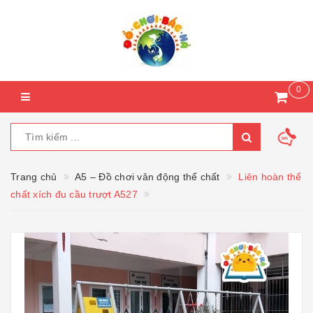
0
Trang chủ
A5 – Đồ chơi vân động thể chất
Liên hoàn thể
chất xích đu cầu trượt A527