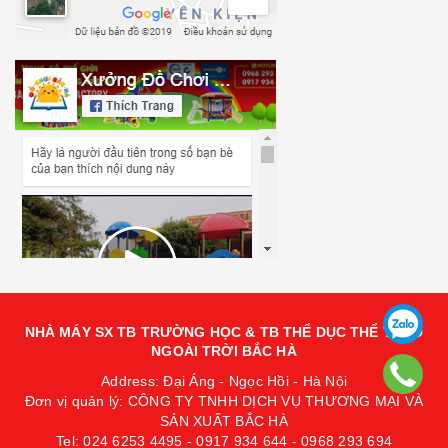
NHÀ MÁY SX TB TRƯỜNG HỌC & TB THỂ DỤC THỂ THAO
NGOÀI TRỜI BẮC HÀ
Address: Đại Áng - Ngọc Hồi - Hà Nội
Đơn vị quản lý: CÔNG TY TNHH DỊCH VỤ THƯƠNG MẠI VÀ
SẢN XUẤT BẮC HÀ
Tel: 024 6253 4495 - 0917 934 644 - 0968 293 694