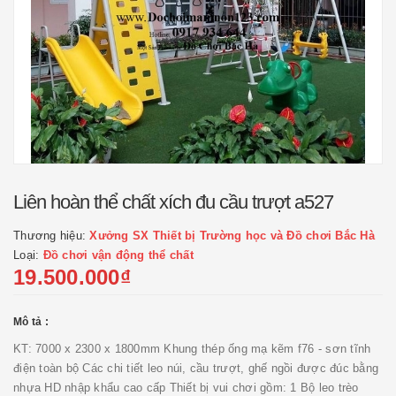
Liên hoàn thể chất xích đu cầu trượt a527
Thương hiệu:
Xưởng SX Thiết bị Trường học và Đồ chơi Bắc Hà
Loại:
Đồ chơi vận động thể chất
19.500.000₫
Mô tả :
KT: 7000 x 2300 x 1800mm Khung thép ống mạ kẽm f76 - sơn tĩnh
điện toàn bộ Các chi tiết leo núi, cầu trượt, ghế ngồi được đúc bằng
nhựa HD nhập khẩu cao cấp Thiết bị vui chơi gồm: 1 Bộ leo trèo