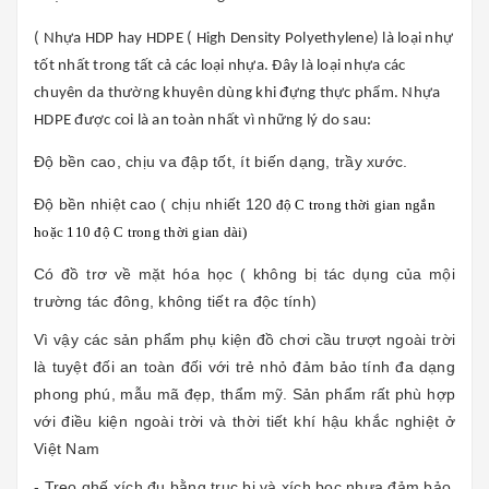
( Nhựa HDP hay HDPE ( High Density Polyethylene) là loại nhự
tốt nhất trong tất cả các loại nhựa. Đây là loại nhựa các
chuyên da thường khuyên dùng khi đựng thực phẩm. Nhựa
HDPE được coi là an toàn nhất vì những lý do sau:
Độ bền cao, chịu va đập tốt, ít biến dạng, trầy xước.
Độ bền nhiệt cao ( chịu nhiết 120
độ C trong thời gian ngắn
hoặc 110 độ C trong thời gian dài)
Có đồ trơ về mặt hóa học ( không bị tác dụng của mội
trường tác đông, không tiết ra độc tính)
Vì vậy các sản phẩm phụ kiện đồ chơi cầu trượt ngoài trời
là tuyệt đối an toàn đối với trẻ nhỏ đảm bảo tính đa dạng
phong phú, mẫu mã đẹp, thẩm mỹ. Sản phẩm rất phù hợp
với điều kiện ngoài trời và thời tiết khí hậu khắc nghiệt ở
Việt Nam
- Treo ghế xích đu bằng trục bi và xích bọc nhựa đảm bảo