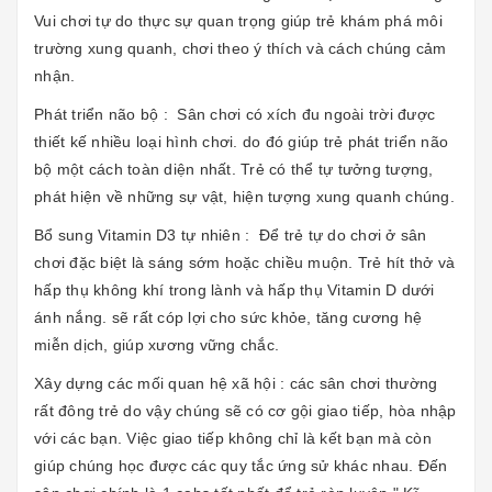
Vui chơi tự do thực sự quan trọng giúp trẻ khám phá môi
trường xung quanh, chơi theo ý thích và cách chúng cảm
nhận.
Phát triển não bộ : Sân chơi có xích đu ngoài trời được
thiết kế nhiều loại hình chơi. do đó giúp trẻ phát triển não
bộ một cách toàn diện nhất. Trẻ có thể tự tưởng tượng,
phát hiện về những sự vật, hiện tượng xung quanh chúng.
Bổ sung Vitamin D3 tự nhiên : Để trẻ tự do chơi ở sân
chơi đặc biệt là sáng sớm hoặc chiều muộn. Trẻ hít thở và
hấp thụ không khí trong lành và hấp thụ Vitamin D dưới
ánh nắng. sẽ rất cóp lợi cho sức khỏe, tăng cương hệ
miễn dịch, giúp xương vững chắc.
Xây dựng các mối quan hệ xã hội : các sân chơi thường
rất đông trẻ do vậy chúng sẽ có cơ gội giao tiếp, hòa nhập
với các bạn. Việc giao tiếp không chỉ là kết bạn mà còn
giúp chúng học được các quy tắc ứng sử khác nhau. Đến