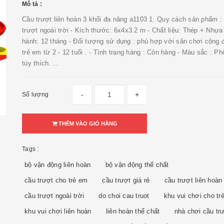
Mô tả :
Cầu trượt liên hoàn 3 khối đa năng a1103 1. Quy cách sản phẩm :
trượt ngoài trời - Kích thước: 6x4x3.2 m - Chất liệu: Thép + Nhựa
hành: 12 tháng - Đối tượng sử dụng : phù hợp với sân chơi cộng 
trẻ em từ 2 - 12 tuổi . - Tình trạng hàng : Còn hàng - Màu sắc : P
tùy thích. ...
-
+
Số lượng
THÊM VÀO GIỎ HÀNG
Tags :
bộ vận động liên hoàn
bộ vận động thể chất
cầu trượt cho trẻ em
cầu trượt giá rẻ
cầu trượt liên hoàn
cầu trượt ngoài trời
do choi cau truot
khu vui chơi cho tr
khu vui chơi liên hoàn
liên hoàn thể chất
nhà chơi cầu tr