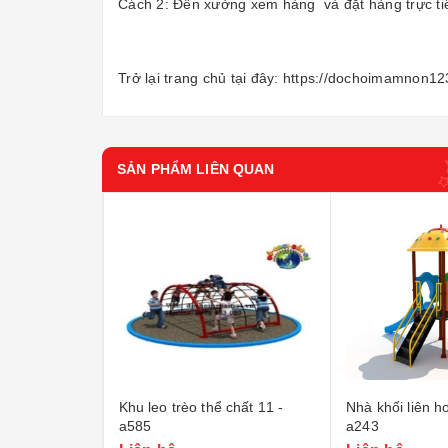
Cách 2: Đến xưởng xem hàng và đặt hàng trực ti
Trở lại trang chủ tại đây:
https://dochoimamnon12
SẢN PHẨM LIÊN QUAN
 a236
Khu leo trèo thể chất 11 -
Nhà khối liên h
a585
a243