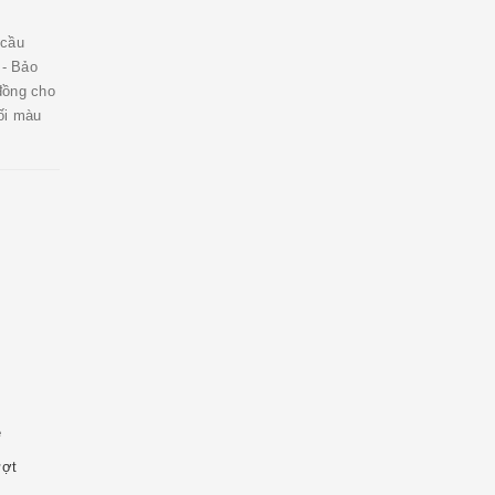
 cầu
 - Bảo
đồng cho
hối màu
ẻ
ượt