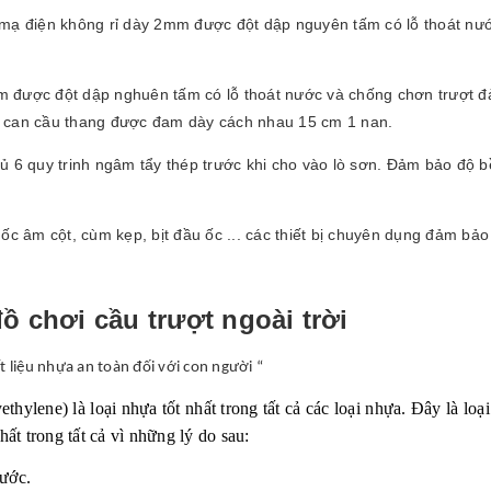
mạ điện không rỉ dày 2mm được đột dập nguyên tấm có lỗ thoát nướ
 được đột dập nghuên tấm có lỗ thoát nước và chống chơn trượt đảm
n can cầu thang được đam dày cách nhau 15 cm 1 nan.
 6 quy trinh ngâm tẩy thép trước khi cho vào lò sơn. Đảm bảo độ bền
ốc âm cột, cùm kẹp, bịt đầu ốc ... các thiết bị chuyên dụng đảm bả
ồ chơi cầu trượt ngoài trời
liệu nhựa an toàn đối với con người “
hylene) là loại nhựa tốt nhất trong tất cả các loại nhựa. Đây là l
t trong tất cả vì những lý do sau:
xước.