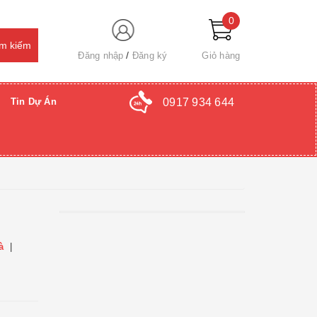
0
Đăng nhập
Đăng ký
Giỏ hàng
0917 934 644
Tin Dự Án
à