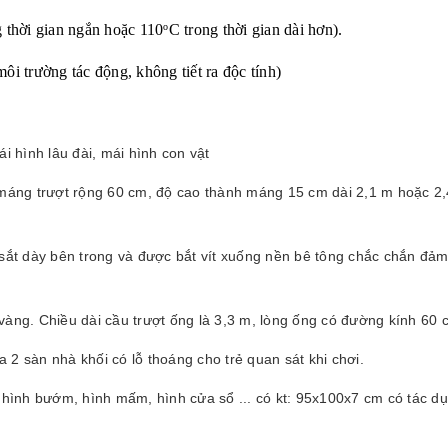
g thời gian ngắn hoặc 110
C trong thời gian dài hơn).
o
ôi trường tác động, không tiết ra độc tính)
i hình lâu đài, mái hình con vật
g máng trượt rộng 60 cm, độ cao thành máng 15 cm dài 2,1 m hoặc 2,
 sắt dày bên trong và được bắt vít xuống nền bê tông chắc chắn đảm 
àng. Chiều dài cầu trượt ống là 3,3 m, lòng ống có đường kính 60 c
 2 sàn nhà khối có lỗ thoáng cho trẻ quan sát khi chơi.
, hình bướm, hình mấm, hình cửa sổ ... có kt: 95x100x7 cm có tác d