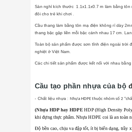
Sàn nghỉ kích thước 1.1x1.1x0.7 m làm bằng tôn 
đôi cho trẻ khi chơi .
Cầu thang làm bằng tôn mạ điện không rỉ dày 2mm
thang bậc gập liền mỗi bậc cánh nhau 17 cm. La
Toàn bộ sản phẩm được sơn tĩnh điện ngoài trời đủ
nghiệt ở Việt Nam.
Các chi tiết sản phẩm được kết nối với nhau bằng 
Cầu tạo phần nhựa của bộ
đ
- Chất liệu nhựa :
Nhựa HDPE thuộc nhóm số 2 “chất 
(Nhựa HDP hay HDPE
HDP (High Density Polyet
khi đựng thực phẩm.
Nhựa HDPE coi là an toàn nhấ
Độ bền cao, chịu va đập tốt, ít bị biến dạng, trầy 