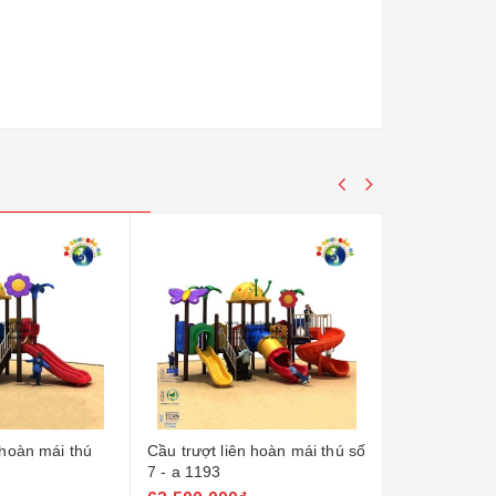
 hoàn mái thú
Cầu trượt liên hoàn mái thú số
Cầu trượt liê
7 - a 1193
6 - a1192